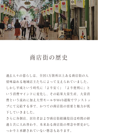
商店街の歴史
​
過去人々の暮らしは、全国1万箇所以上ある商店街の人
情味溢れる地域店主たちによって支えられていました。
しかし平成という時代に「より安く」「より便利に」と
いう消費マインドに変化し、その結果大量生産、大量消
費という流れに加え大型モールやWeb通販でワンストッ
プにて完結する事で、かつての商店街の需要と魅力が低
下していきました。
さらに各個店、居住者および商店街組織役員は時間の経
過と共に入れ替わり、本来ある商店街の理念や歴史がし
っかりと承継されていない懸念もあります。