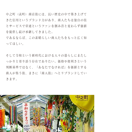
中之町（表町）商店街には、長い歴史の中で築き上げて
きた信用というブランド力があり、商人たちは独自の技
とサービスで常連というファンを掴み昔と変わらず価値
を提供し続け承継してきました。
であるならば、この素晴らしい商人たちをもっと広く知
ってほしい。
そして令和という新時代における人々の暮らしにまたし
っかりと寄り添う存在でありたい。価格や便利さという
判断基準ではなく、「あなたでなければ」を価値とする
商人が集う街、まさに「商人街」へとリブランドしてい
きます。